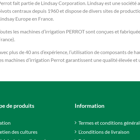
errot fait partie de Lindsay Corporation. Lindsay est une société 
ivots centraux depuis 1960 et dispose de divers sites de productio
Lindsay Europe en France.
outes les machines d’irrigation PERROT sont conçues et fabriquées
rance).
vec plus de 40 ans d’expérience, l’utilisation de composants de ha
es machines d’irrigation Perrot garantissent une qualité élevée et 
e de produits
Information
gation
Termes et conditions général
etien des cultures
L’conditions de livraison