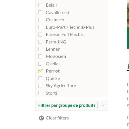
Bélair
Cavalleretti
Cosmeco
Euro-Part / Technik-Plus
Faresin Full Electric
Farm-ING
Lehner
Monosem
Osella
Perrot
Quicke
F
Sky Agriculture
Storti
Filtrer par groupe de produits
S
P
Clear filters
P