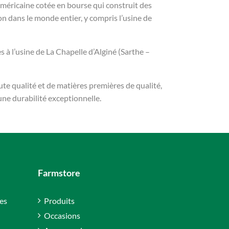
américaine cotée en bourse qui construit des
n dans le monde entier, y compris l’usine de
 à l’usine de La Chapelle d’Alginé (Sarthe –
ute qualité et de matières premières de qualité,
une durabilité exceptionnelle.
Farmstore
es
Produits
Occasions