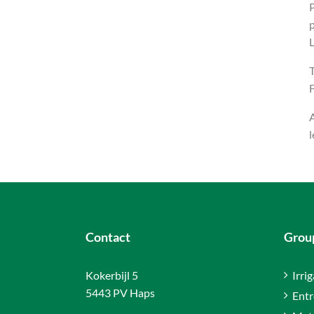
P
p
T
F
A
l
Contact
Group
Kokerbijl 5
Irri
5443 PV Haps
Entr