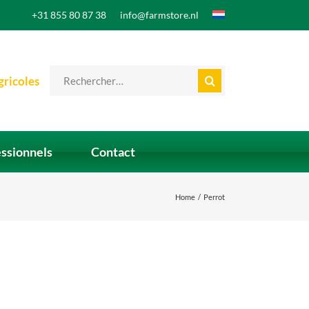
+31 855 80 87 38
info@farmstore.nl
Search
gricoles
for:
essionnels
Contact
Home
Perrot