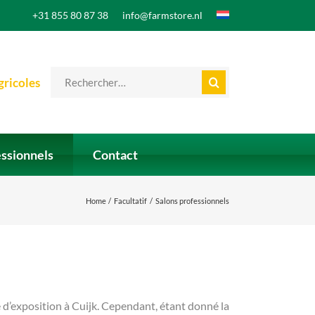
+31 855 80 87 38
info@farmstore.nl
Search
gricoles
for:
essionnels
Contact
Home
Facultatif
Salons professionnels
e d’exposition à Cuijk. Cependant, étant donné la