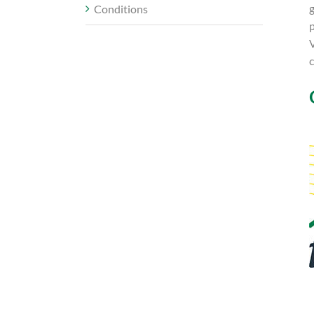
g
Conditions
V
c