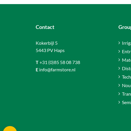
Contact
Group
Kokerbijl 5
Irri
5443 PV Haps
Entr
Maté
T
+31 (0)85 58 08 738
Dist
E
info@farmstore.nl
Tech
Nour
Tran
Sem