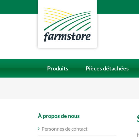
Skip
to
content
Produits
Pièces détachées
À propos de nous
Personnes de contact
N