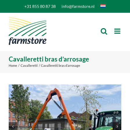
Skip
+31 855 80 87 38
info@farmstore.nl
to
content
Cavalleretti bras d’arrosage
Home
Cavalleretti
Cavalleretti bras d’arrosage