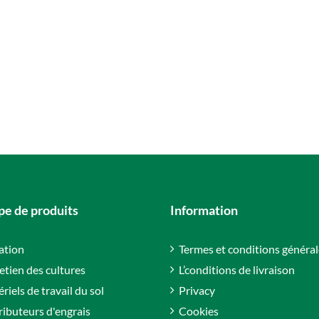
e de produits
Information
gation
Termes et conditions général
etien des cultures
L’conditions de livraison
riels de travail du sol
Privacy
ributeurs d'engrais
Cookies