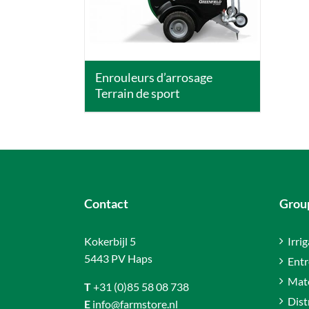
Enrouleurs d’arrosage
Terrain de sport
Contact
Group
Kokerbijl 5
Irri
5443 PV Haps
Entr
Maté
T
+31 (0)85 58 08 738
Dist
E
info@farmstore.nl