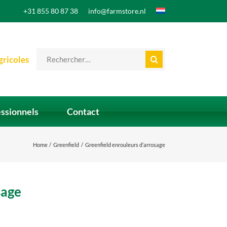
+31 855 80 87 38
info@farmstore.nl
Search
gricoles
for:
essionnels
Contact
Home
Greenfield
Greenfield enrouleurs d’arrosage
sage