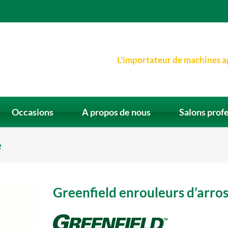
L'importateur de machines a
Occasions
A propos de nous
Salons prof
e
Greenfield enrouleurs d’arro