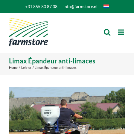
Skip
+31 855 80 87 38
info@farmstore.nl
to
content
Limax Épandeur anti-limaces
Home
Lehner
Limax Épandeur anti-limaces