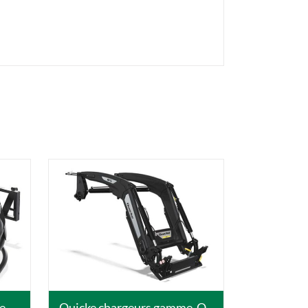
DETAILS
e
Quicke chargeurs gamme-Q