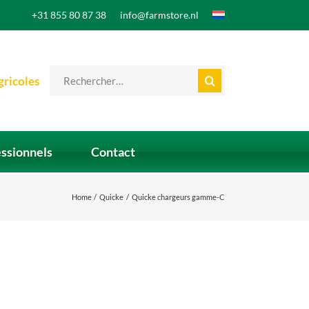
+31 855 80 87 38
info@farmstore.nl
Search
gricoles
for:
essionnels
Contact
Home
Quicke
Quicke chargeurs gamme-C