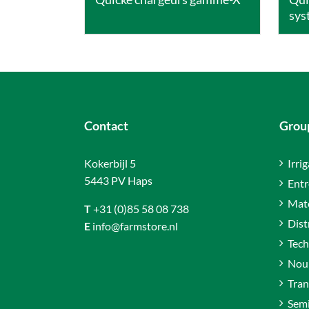
sys
Contact
Group
Kokerbijl 5
Irri
5443 PV Haps
Entr
Maté
T
+31 (0)85 58 08 738
Dist
E
info@farmstore.nl
Tech
Nour
Tran
Sem