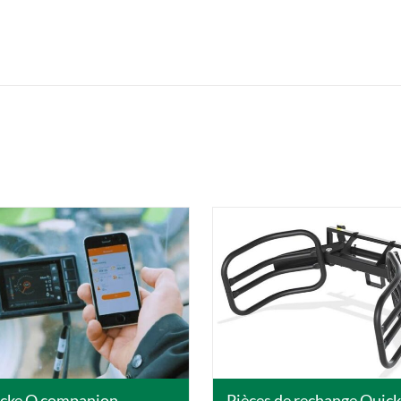
DETAILS
DETAILS
cke Q companion
Pièces de rechange Quick