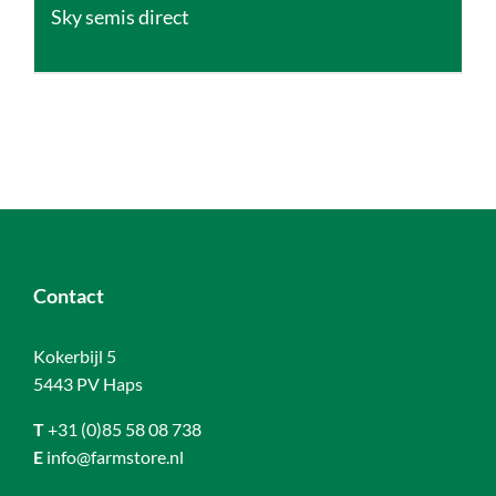
Sky semis direct
Contact
Kokerbijl 5
5443 PV Haps
T
+31 (0)85 58 08 738
E
info@farmstore.nl