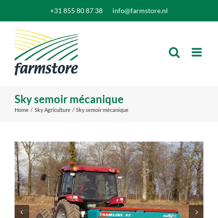
Skip
+31 855 80 87 38
info@farmstore.nl
to
content
Sky semoir mécanique
Home
Sky Agriculture
Sky semoir mécanique