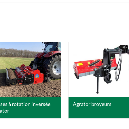
DETAILS
DETAILS
ises à rotation inversée
Agrator broyeurs
ator