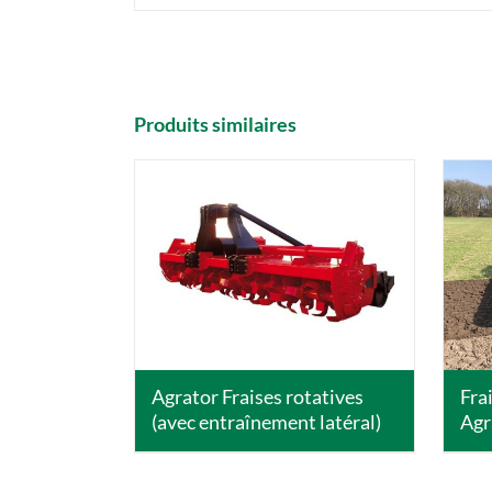
Produits similaires
DETAILS
Agrator Fraises rotatives
Fra
(avec entraînement latéral)
Agr