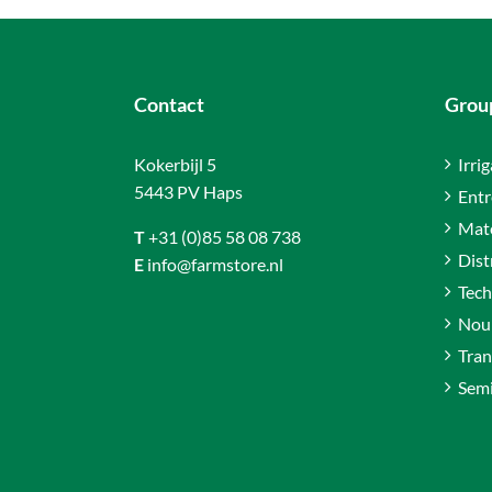
Contact
Group
Kokerbijl 5
Irri
5443 PV Haps
Entr
Maté
T
+31 (0)85 58 08 738
Dist
E
info@farmstore.nl
Tech
Nour
Tran
Sem