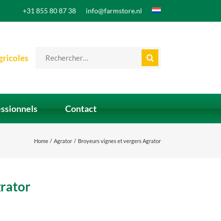
+31 855 80 87 38
info@farmstore.nl
Search
gricoles
for:
essionnels
Contact
Home
Agrator
Broyeurs vignes et vergers Agrator
grator