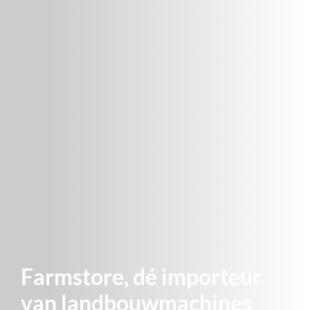
Farmstore, dé importeur
van landbouwmachines