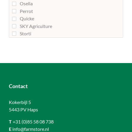
Osella
Perrot
Quicke
SKY Agriculture
Storti
Contact
Kokerbijl 5
5443 PV Haps
T
+31 (0)85 58 08 738
E
info@farmstore.nl