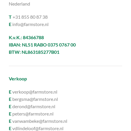
Nederland
T
+31 855 80 87 38
E
info@farmstore.nl
K.v.K.: 84366788
IBAN: NL51 RABO 0375 0767 00
BTW: NL863185277B01
Verkoop
E
verkoop@farmstore.nl
E
bergsma@farmstore.nl
E
derond@farmstore.nl
E
peters@farmstore.nl
E
vanwambeke@farmstore.nl
E
vdlindeloof@farmstore.nl