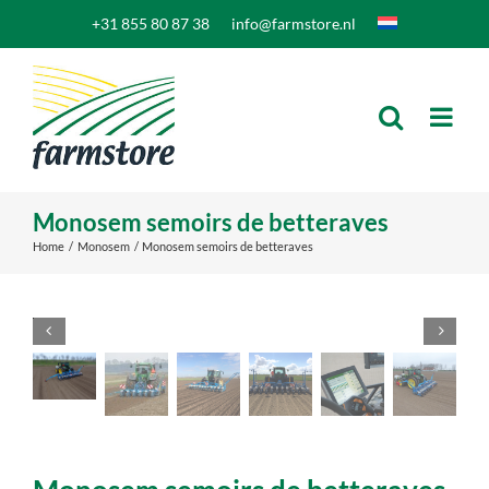
Skip
+31 855 80 87 38
info@farmstore.nl
to
content
Monosem semoirs de betteraves
Home
Monosem
Monosem semoirs de betteraves