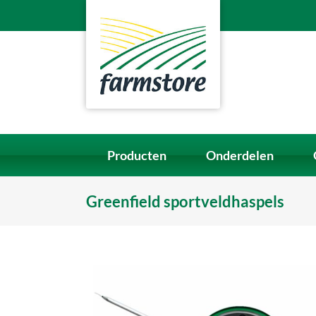
Ga
naar
inhoud
Producten
Onderdelen
Greenfield sportveldhaspels