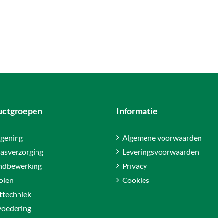
uctgroepen
Informatie
gening
Algemene voorwaarden
asverzorging
Leveringsvoorwaarden
ndbewerking
Privacy
oien
Cookies
ttechniek
voedering