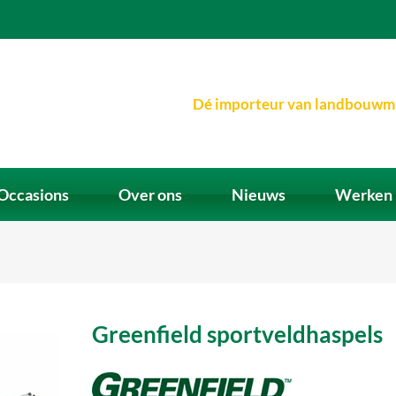
Dé importeur van landbouwm
Occasions
Over ons
Nieuws
Werken 
Greenfield sportveldhaspels