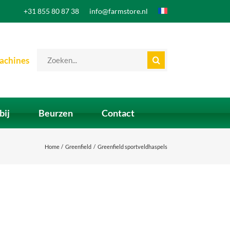
+31 855 80 87 38
info@farmstore.nl
Zoeken
achines
naar:
bij
Beurzen
Contact
Home
Greenfield
Greenfield sportveldhaspels