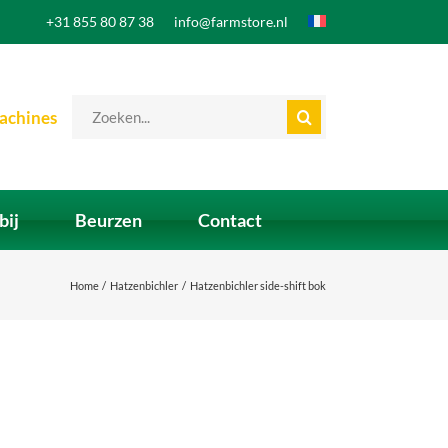
+31 855 80 87 38
info@farmstore.nl
Zoeken
achines
naar:
bij
Beurzen
Contact
Home
Hatzenbichler
Hatzenbichler side-shift bok