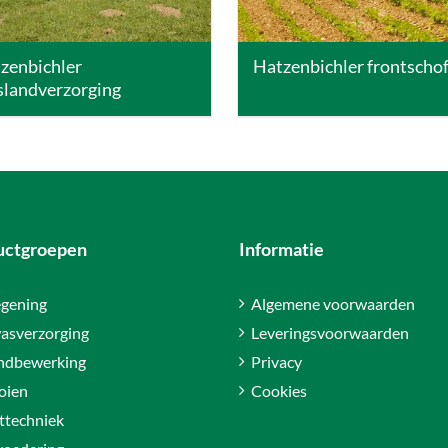
zenbichler
Hatzenbichler frontschof
slandverzorging
uctgroepen
Informatie
gening
Algemene voorwaarden
asverzorging
Leveringsvoorwaarden
ndbewerking
Privacy
oien
Cookies
ttechniek