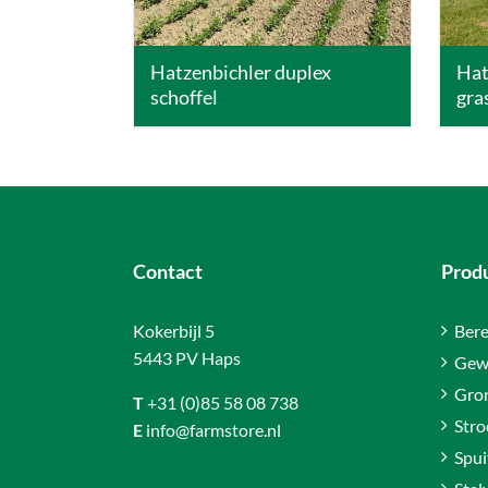
Hatzenbichler duplex
Hat
schoffel
gra
Contact
Prod
Kokerbijl 5
Bere
5443 PV Haps
Gew
Gro
T
+31 (0)85 58 08 738
Stro
E
info@farmstore.nl
Spui