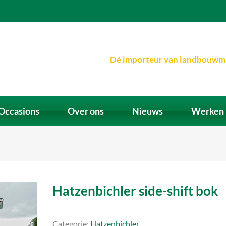
Dé importeur van landbouwm
Occasions
Over ons
Nieuws
Werken 
Hatzenbichler side-shift bok
Categorie:
Hatzenbichler