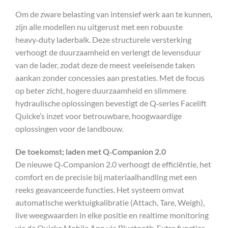
Om de zware belasting van intensief werk aan te kunnen,
zijn alle modellen nu uitgerust met een robuuste
heavy‑duty laderbalk. Deze structurele versterking
verhoogt de duurzaamheid en verlengt de levensduur
van de lader, zodat deze de meest veeleisende taken
aankan zonder concessies aan prestaties. Met de focus
op beter zicht, hogere duurzaamheid en slimmere
hydraulische oplossingen bevestigt de Q‑series Facelift
Quicke’s inzet voor betrouwbare, hoogwaardige
oplossingen voor de landbouw.
De toekomst; laden met Q‑Companion 2.0
De nieuwe Q‑Companion 2.0 verhoogt de efficiëntie, het
comfort en de precisie bij materiaalhandling met een
reeks geavanceerde functies. Het systeem omvat
automatische werktuigkalibratie (Attach, Tare, Weigh),
live weegwaarden in elke positie en realtime monitoring
via de Quicke Mobile App via Bluetooth. Extra functies