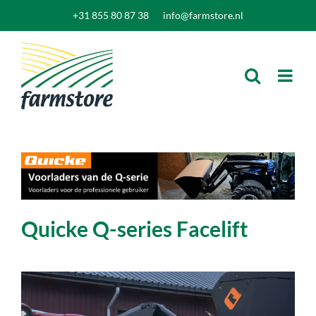
Ga
+31 855 80 87 38
info@farmstore.nl
naar
inhoud
Quicke Q-series Facelift