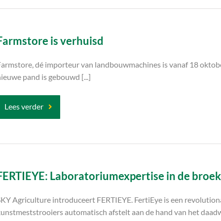
Farmstore is verhuisd
armstore, dé importeur van landbouwmachines is vanaf 18 oktober 
ieuwe pand is gebouwd [...]
Lees verder
FERTIEYE: Laboratoriumexpertise in de broe
SKY Agriculture introduceert FERTIEYE. FertiEye is een revolutio
unstmeststrooiers automatisch afstelt aan de hand van het daadwer