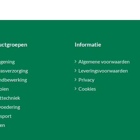
uctgroepen
Informatie
gening
Algemene voorwaarden
asverzorging
Leveringsvoorwaarden
ndbewerking
Privacy
oien
Cookies
ttechniek
voedering
sport
en