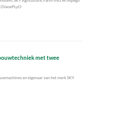
onosem, SKY Agriculture, Farm-ING en Alpego
4Ry2VaoePLyO
ndbouwtechniek met twee
bouwmachines en eigenaar van het merk SKY