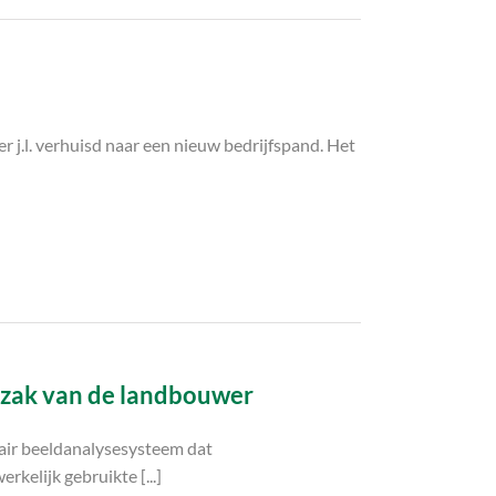
j.l. verhuisd naar een nieuw bedrijfspand. Het
kzak van de landbouwer
nair beeldanalysesysteem dat
kelijk gebruikte [...]