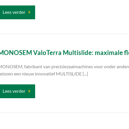
Lees verder
MONOSEM ValoTerra Multislide: maximale flex
MONOSEM, fabrikant van precisiezaaimachines voor onder andere ma
eizoen een nieuw innovatief MULTISLIDE [...]
Lees verder