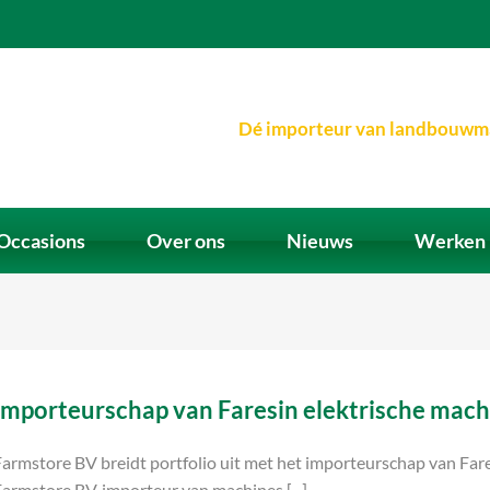
Dé importeur van landbouwm
Occasions
Over ons
Nieuws
Werken 
Importeurschap van Faresin elektrische mach
Farmstore BV breidt portfolio uit met het importeurschap van Far
armstore BV, importeur van machines [...]