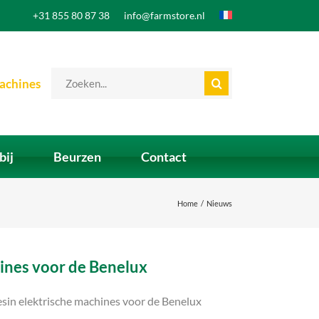
+31 855 80 87 38
info@farmstore.nl
Zoeken
achines
naar:
bij
Beurzen
Contact
Home
Nieuws
ines voor de Benelux
esin elektrische machines voor de Benelux