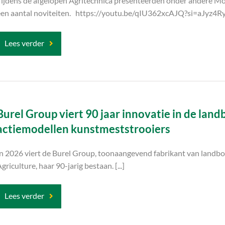
Tijdens de afgelopen Agritechnica presenteerden onder andere M
een aantal noviteiten. https://youtu.be/qIU362xcAJQ?si=aJyz
Lees verder
Burel Group viert 90 jaar innovatie in de la
actiemodellen kunstmeststrooiers
In 2026 viert de Burel Group, toonaangevend fabrikant van land
griculture, haar 90-jarig bestaan. [...]
Lees verder