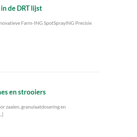
n de DRT lijst
nnovatieve Farm-ING SpotSprayING Precisie
s en strooiers
or zaaien, granulaatdosering en
.]