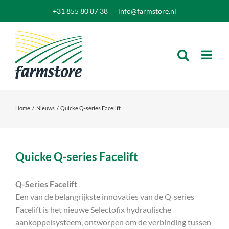
Ga
+31 855 80 87 38
info@farmstore.nl
naar
inhoud
Home
Nieuws
Quicke Q-series Facelift
Quicke Q-series Facelift
Q-Series Facelift
Een van de belangrijkste innovaties van de Q‑series
Facelift is het nieuwe Selectofix hydraulische
aankoppelsysteem, ontworpen om de verbinding tussen