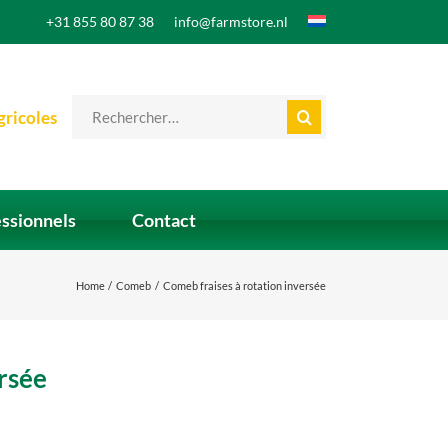
+31 855 80 87 38
info@farmstore.nl
Search
gricoles
for:
essionnels
Contact
Home
Comeb
Comeb fraises à rotation inversée
rsée