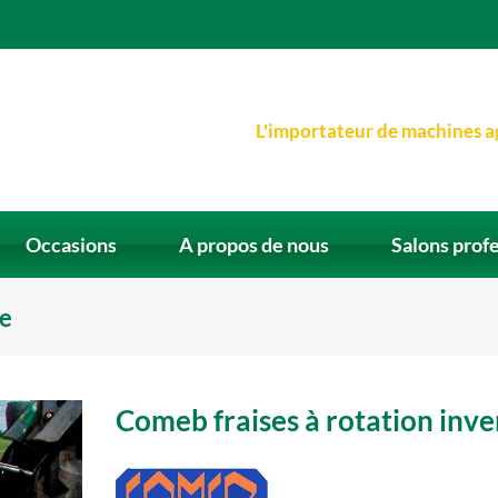
L'importateur de machines a
Occasions
A propos de nous
Salons prof
ée
Comeb fraises à rotation inve