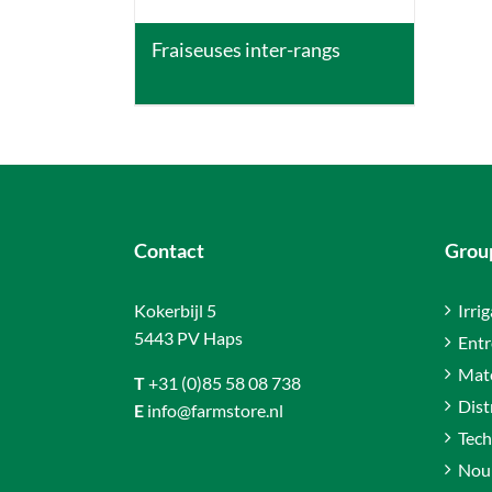
Fraiseuses inter-rangs
Contact
Group
Kokerbijl 5
Irri
5443 PV Haps
Entr
Maté
T
+31 (0)85 58 08 738
Dist
E
info@farmstore.nl
Tech
Nour